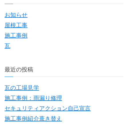
r
お知らせ
c
稿
屋根工事
h
施工事例
f
瓦
o
r
:
最近の投稿
ナ
瓦の工場見学
施工事例：雨漏り修理
セキュリティアクション自己宣言
施工事例紹介葺き替え