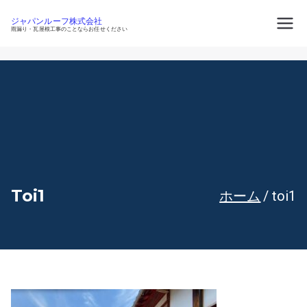
内
容
ジャパンルーフ株式会社
を
雨漏り・瓦屋根工事のことならお任せください
ス
キ
ッ
プ
Toi1
ホーム
toi1