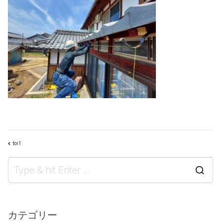
toi1
投
S
e
a
カテゴリー