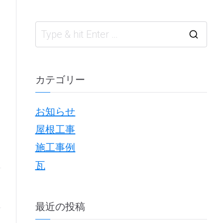
S
e
a
カテゴリー
r
お知らせ
c
屋根工事
h
施工事例
f
瓦
o
r
:
最近の投稿