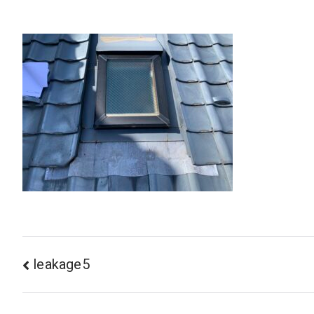
投
leakage5