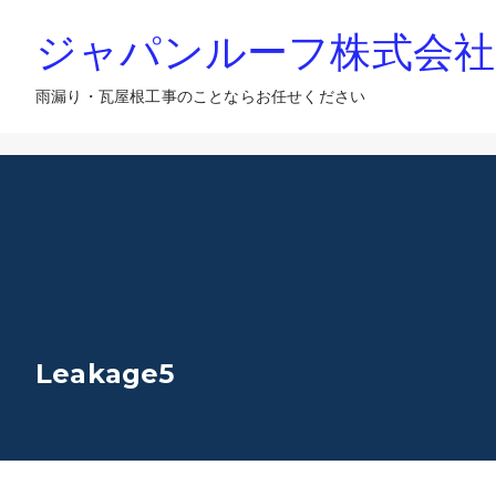
内
ジャパンルーフ株式会社
容
を
雨漏り・瓦屋根工事のことならお任せください
ス
キ
ッ
プ
Leakage5