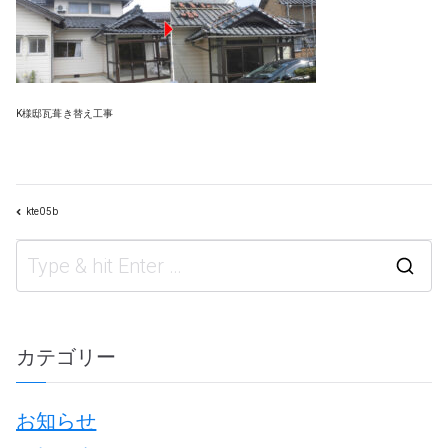
K様邸瓦葺き替え工事
kte05b
投
S
e
a
カテゴリー
r
お知らせ
c