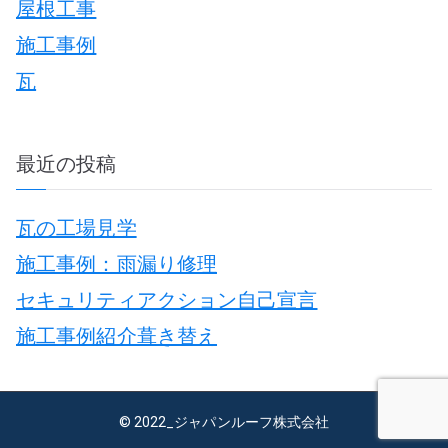
稿
屋根工事
h
施工事例
f
瓦
o
r
:
最近の投稿
ナ
瓦の工場見学
施工事例：雨漏り修理
セキュリティアクション自己宣言
施工事例紹介葺き替え
© 2022_ジャパンルーフ株式会社