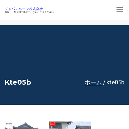
内
容
ジャパンルーフ株式会社
を
雨漏り・瓦屋根工事のことならお任せください
ス
キ
ッ
プ
Kte05b
ホーム
kte05b