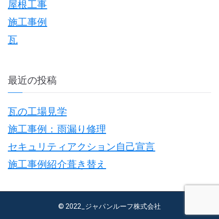
稿
屋根工事
h
施工事例
f
瓦
o
r
:
最近の投稿
ナ
瓦の工場見学
施工事例：雨漏り修理
セキュリティアクション自己宣言
施工事例紹介葺き替え
© 2022_ジャパンルーフ株式会社