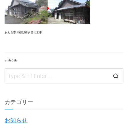
あわら市 H様邸葺き替え工事
hte05b
投
S
e
a
カテゴリー
r
お知らせ
c