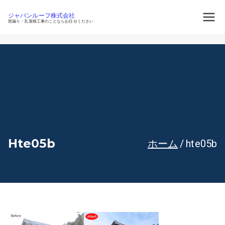
内
容
ジャパンルーフ株式会社
を
雨漏り・瓦屋根工事のことならお任せください
ス
キ
ッ
プ
Hte05b
ホーム
hte05b