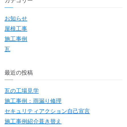
カテゴリー
r
お知らせ
c
稿
屋根工事
h
施工事例
f
瓦
o
r
:
最近の投稿
ナ
瓦の工場見学
施工事例：雨漏り修理
セキュリティアクション自己宣言
施工事例紹介葺き替え