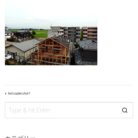
helicoptershot1
投
S
e
a