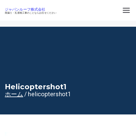
内
容
ジャパンルーフ株式会社
を
雨漏り・瓦屋根工事のことならお任せください
ス
キ
ッ
プ
Helicoptershot1
ホーム
helicoptershot1