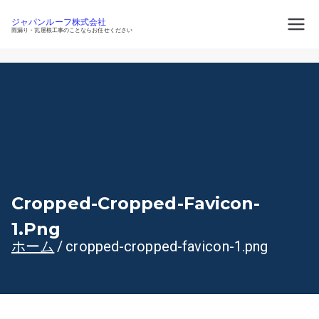
内
容
ジャパンルーフ株式会社
を
雨漏り・瓦屋根工事のことならお任せください
ス
キ
ッ
プ
Cropped-Cropped-Favicon-
1.png
ホーム
cropped-cropped-favicon-1.png