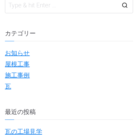
ビ
S
e
a
カテゴリー
r
お知らせ
c
ゲ
屋根工事
h
施工事例
f
瓦
o
r
:
最近の投稿
瓦の工場見学